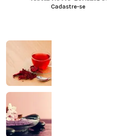
LOJA
Cadastre-se
Conheça nossa loja
Visitar Loja
SUPLEMENTAÇÃO
Para antes e depois de engravidar
Saiba Mais