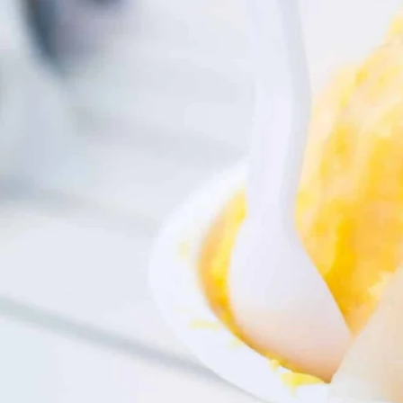
1 polpa de maracujá médio
2 inhames médios descascados e cortados ou 100
2cm de gengibre picado
Coloque primeiro as mangas, o maracujá depois o
e guarde em um recipiente de plástico. Leve ao
picolé
Imagem
Imagem de benzoix
no Freepik