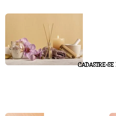
CADASTRE-SE 
FLORAL DE BACH PERSO
Responda as perguntas e receba o seu flora
Resultado na hora!
Conheça mais e faça sua Pesquisa