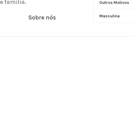
e família.
Outros Motivos
Masculina
Sobre nós
SOBRE O AKNAMAYA
POLÍTICAS E PRAZOS DE E
Contato vi
Horário de funcionamento: Se
A
© [year] Aknamaya.