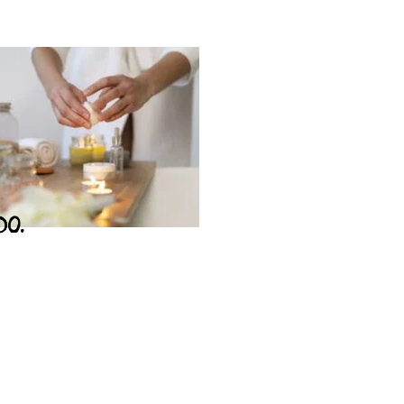
DO.
JA
ça nossa loja
ar Loja