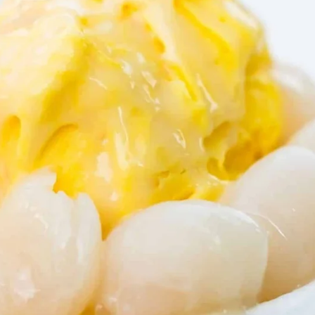
 ml de leite de coco
 inhame (ou o leite de coco) e por último o gen
 freezer por 8 horas ou até congelar. Você tamb