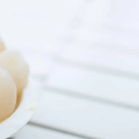
gibre. Bata tudo no liquidificador
ém pode congelar em formas de