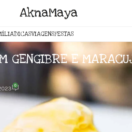
MÍLIA
DICAS
VIAGENS
FESTAS
M GENGIBRE E MARACU
0
2023
gravidez. Aliado ao gengibre e a acidez do marac
para a gestante