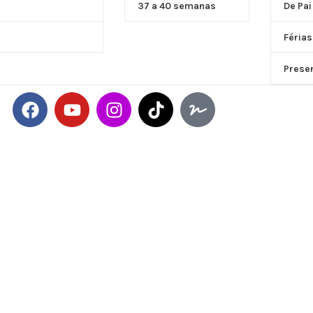
37 a 40 semanas
De Pai
Férias
Prese
NTREGA
POLÍTICA DE REEMBOLSO, TROCAS E DEVOLUÇÕES
TERMOS E COND
a WhatsApp
g a Sex das 8:00 as 17:00hs
ll rights reserved.