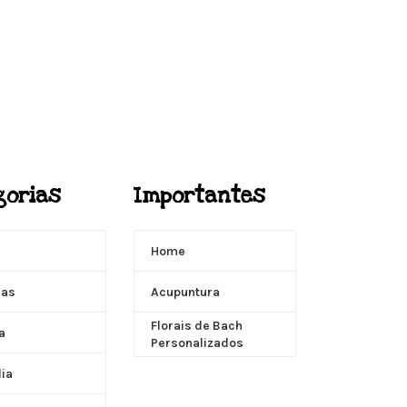
gorias
Importantes
Home
ças
Acupuntura
Florais de Bach
a
Personalizados
dia