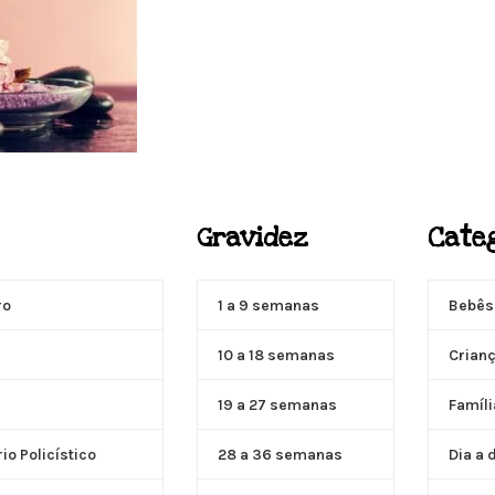
ACUPUNTURA
Gravidez
Cate
Acupuntura focada para Fertilidade e Gravidez
Saiba Mais
ro
1 a 9 semanas
Bebês
10 a 18 semanas
Crian
19 a 27 semanas
Famíli
o Policístico
28 a 36 semanas
Dia a 