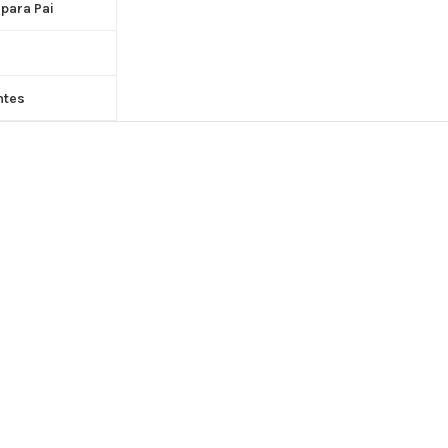
 para Pai
ntes
IÇÕES DE COMPRA
CONTATO