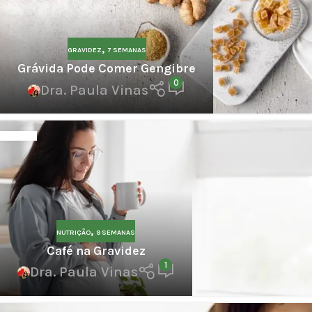
,
GRAVIDEZ
7 SEMANAS
Grávida Pode Comer Gengibre
0
Dra. Paula Vinas
,
NUTRIÇÃO
9 SEMANAS
Café na Gravidez
1
Dra. Paula Vinas