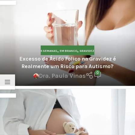
,
,
5 SEMANAS
EM BRANCO
GRAVIDEZ
Excesso de Ácido Folico na Gravidez é
Realmente um Risco para Autismo?
0
Dra. Paula Vinas