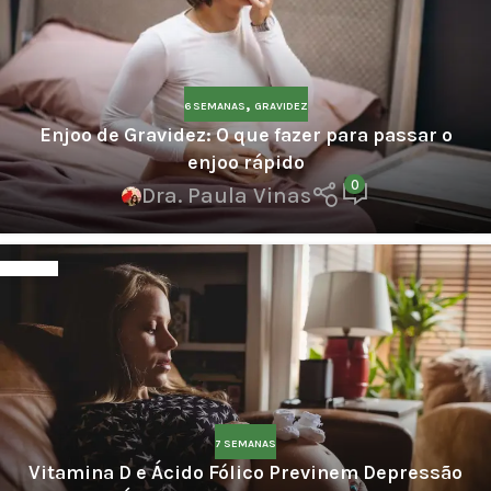
,
6 SEMANAS
GRAVIDEZ
Enjoo de Gravidez: O que fazer para passar o
enjoo rápido
0
Dra. Paula Vinas
7 SEMANAS
Vitamina D e Ácido Fólico Previnem Depressão