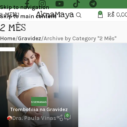
Skip to navigation
MENU
R$
0,0
0
Skip to main content
2 MÊS
Home
Gravidez
Archive by Category "2 Mês"
5 SEMANAS
Trombofilia na Gravidez
0
Dra. Paula Vinas