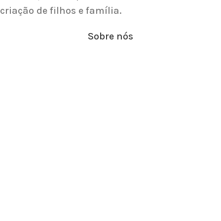
criação de filhos e família.
Sobre nós
Fertilidade
Gravidez
Categorias
Importantes
SOBRE O AKNAMAYA
POLÍTICAS E PRAZOS DE ENTREGA
POLÍTICA DE REEMBOLSO, TROCAS E DEVOLUÇÕES