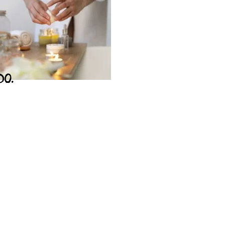
DO.
JA
ça nossa loja
ar Loja