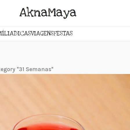
MÍLIA
DICAS
VIAGENS
FESTAS
tegory "31 Semanas"