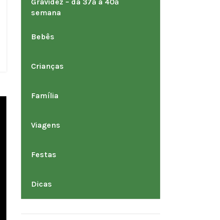
Gravidez – da 37ª a 40ª
semana
Bebês
Crianças
Família
Viagens
Festas
Dicas