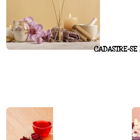
CADASTRE-SE 
FLORAL DE BACH PERSO
Responda as perguntas e receba o seu flora
Resultado na hora!
Conheça mais e faça sua Pesquisa