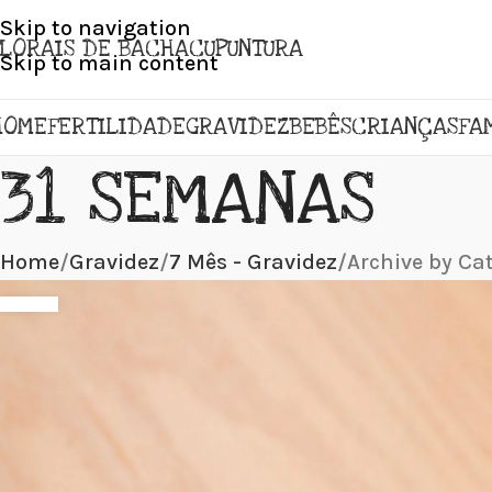
Skip to navigation
FLORAIS DE BACH
ACUPUNTURA
Skip to main content
HOME
FERTILIDADE
GRAVIDEZ
BEBÊS
CRIANÇAS
FA
31 SEMANAS
Home
Gravidez
7 Mês - Gravidez
Archive by Ca