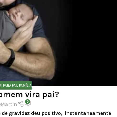
,
AI PARA PAI
FAMÍLIA
mem vira pai?
0
Martin
 de gravidez deu positivo, instantaneamente