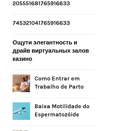
205551681765916633
745321041765916633
Ощути элегантность и
драйв виртуальных залов
казино
Como Entrar em
Trabalho de Parto
Baixa Motilidade do
Espermatozóide