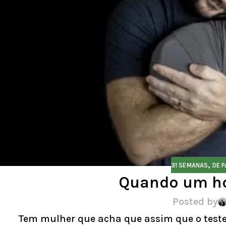
,
31 SEMANAS
DE P
Quando um ho
Posted by
Tem mulher que acha que assim que o teste