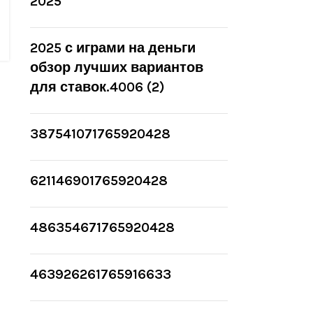
2025
2025 с играми на деньги
обзор лучших вариантов
для ставок.4006 (2)
387541071765920428
621146901765920428
486354671765920428
463926261765916633