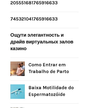
205551681765916633
745321041765916633
Ощути элегантность и
драйв виртуальных залов
казино
Como Entrar em
Trabalho de Parto
Baixa Motilidade do
Espermatozóide