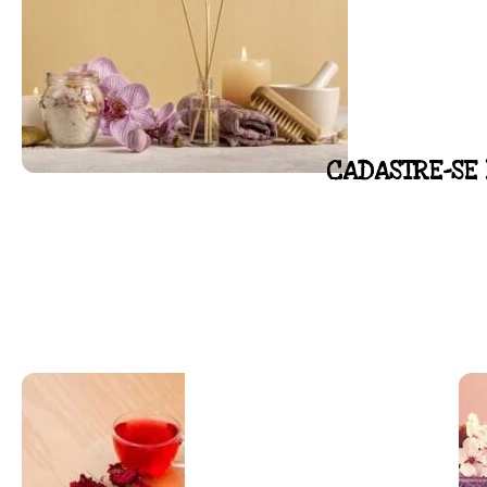
CADASTRE-SE 
FLORAL DE BACH PERSO
Responda as perguntas e receba o seu flora
Resultado na hora!
Conheça mais e faça sua Pesquisa