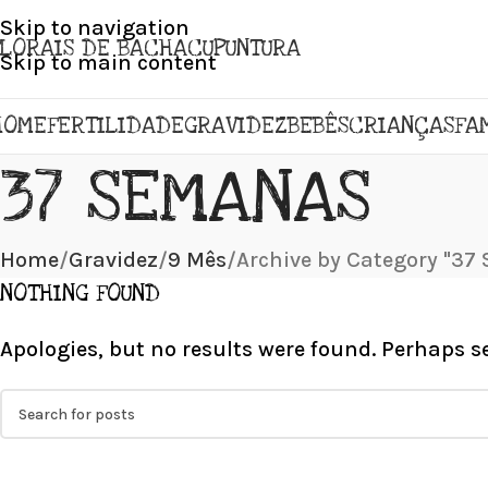
Skip to navigation
FLORAIS DE BACH
ACUPUNTURA
Skip to main content
HOME
FERTILIDADE
GRAVIDEZ
BEBÊS
CRIANÇAS
FA
37 SEMANAS
Home
Gravidez
9 Mês
Archive by Category "37
NOTHING FOUND
Apologies, but no results were found. Perhaps se