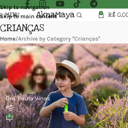
Skip to navigation
MENU
R$
0,0
0
Skip to main content
CRIANÇAS
Home
Archive by Category "Crianças"
Dra. Paula Vinas
0