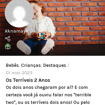
Aknamaya
0
Bebês
,
Crianças
,
Destaques
01 mar 2023
Os Terríveis 2 Anos
Os dois anos chegaram por aí? E com
certeza você já ouviu falar nos "terrible
two", ou os terríveis dois anos! Ou pelo