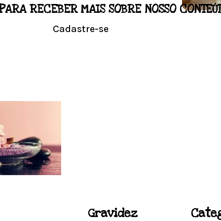
PARA RECEBER MAIS SOBRE NOSSO CONTEÚ
LO
Cadastre-se
NALIZADO
Conhe
l em casa.
Visit
ACUPUNTURA
Gravidez
Cate
Acupuntura focada para Fertilidade e Gravidez