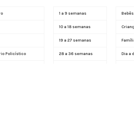
Saiba Mais
ro
1 a 9 semanas
Bebês
10 a 18 semanas
Crian
19 a 27 semanas
Famíli
o Policístico
28 a 36 semanas
Dia a 
37 a 40 semanas
De Pai
Férias
Prese