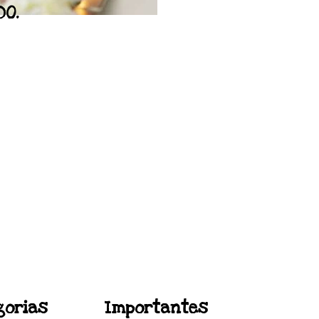
DO.
JA
ça nossa loja
ar Loja
gorias
Importantes