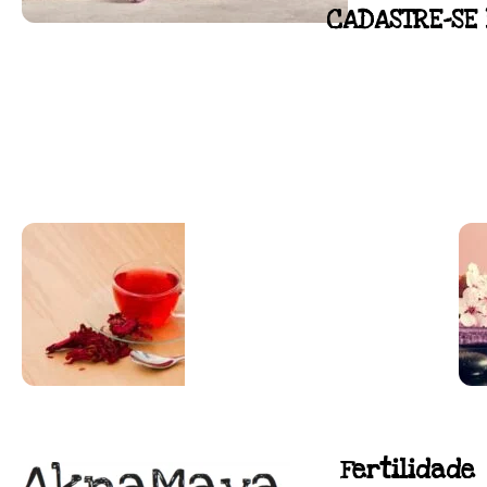
CADASTRE-SE 
FLORAL DE BACH PERSO
Responda as perguntas e receba o seu flora
Resultado na hora!
Conheça mais e faça sua Pesquisa
SUPLEMENTAÇÃO
Fertilidade
Para antes e depois de engravidar