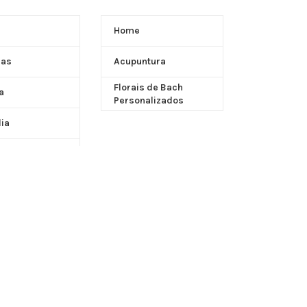
Home
ças
Acupuntura
Florais de Bach
a
Personalizados
dia
 para Pai
ntes