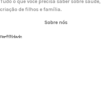
Tudo o que você precisa saber sobre saúde,
criação de filhos e família.
Sobre nós
Fertilidade
Gravidez
Categorias
Importantes
SOBRE O AKNAMAYA
POLÍTICAS E PRAZOS DE ENTREGA