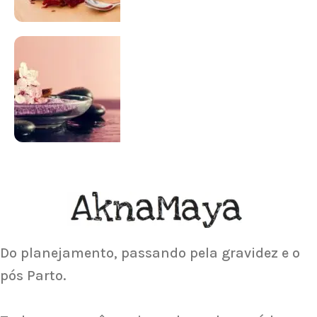
SUPLEMENTAÇÃO
Para antes e depois de engravidar
Saiba Mais
ACUPUNTURA
Acupuntura focada para Fertilidade e
Gravidez
Saiba Mais
Do planejamento, passando pela gravidez e o
pós Parto.