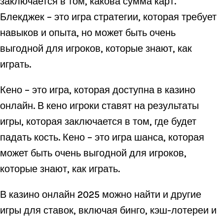
заключается в том, какова сумма карт.
Блекджек – это игра стратегии, которая требует
навыков и опыта, но может быть очень
выгодной для игроков, которые знают, как
играть.
Кено – это игра, которая доступна в казино
онлайн. В кено игроки ставят на результаты
игры, которая заключается в том, где будет
падать кость. Кено – это игра шанса, которая
может быть очень выгодной для игроков,
которые знают, как играть.
В казино онлайн 2025 можно найти и другие
игры для ставок, включая бинго, кэш-лотереи и