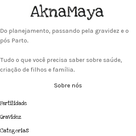
Acupuntura focada para Fertilidade e
Gravidez
Saiba Mais
Do planejamento, passando pela gravidez e o
pós Parto.
Tudo o que você precisa saber sobre saúde,
criação de filhos e família.
Sobre nós
Fertilidade
Gravidez
Categorias