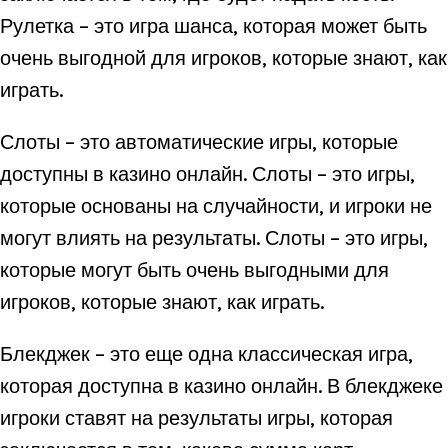
Рулетка – это игра шанса, которая может быть
очень выгодной для игроков, которые знают, как
играть.
Слоты – это автоматические игры, которые
доступны в казино онлайн. Слоты – это игры,
которые основаны на случайности, и игроки не
могут влиять на результаты. Слоты – это игры,
которые могут быть очень выгодными для
игроков, которые знают, как играть.
Блекджек – это еще одна классическая игра,
которая доступна в казино онлайн. В блекджеке
игроки ставят на результаты игры, которая