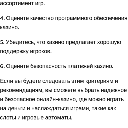
ассортимент игр.
4. Оцените качество программного обеспечения
казино.
5. Убедитесь, что казино предлагает хорошую
поддержку игроков.
6. Оцените безопасность платежей казино.
Если вы будете следовать этим критериям и
рекомендациям, вы сможете выбрать надежное
и безопасное онлайн-казино, где можно играть
на деньги и наслаждаться играми, такие как
слоты и игровые автоматы.