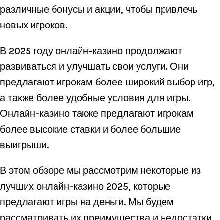
различные бонусы и акции, чтобы привлечь
новых игроков.
В 2025 году онлайн-казино продолжают
развиваться и улучшать свои услуги. Они
предлагают игрокам более широкий выбор игр,
а также более удобные условия для игры.
Онлайн-казино также предлагают игрокам
более высокие ставки и более большие
выигрыши.
В этом обзоре мы рассмотрим некоторые из
лучших онлайн-казино 2025, которые
предлагают игры на деньги. Мы будем
рассматривать их преимущества и недостатки,