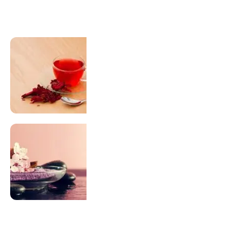
Visitar Loja
SUPLEMENTAÇÃO
Para antes e depois de engravidar
Saiba Mais
ACUPUNTURA