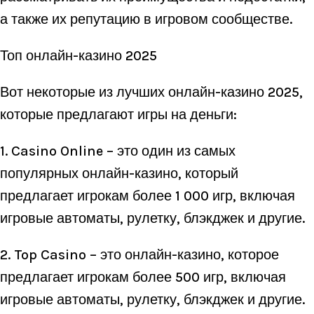
а также их репутацию в игровом сообществе.
Топ онлайн-казино 2025
Вот некоторые из лучших онлайн-казино 2025,
которые предлагают игры на деньги:
1. Casino Online – это один из самых
популярных онлайн-казино, который
предлагает игрокам более 1 000 игр, включая
игровые автоматы, рулетку, блэкджек и другие.
2. Top Casino – это онлайн-казино, которое
предлагает игрокам более 500 игр, включая
игровые автоматы, рулетку, блэкджек и другие.