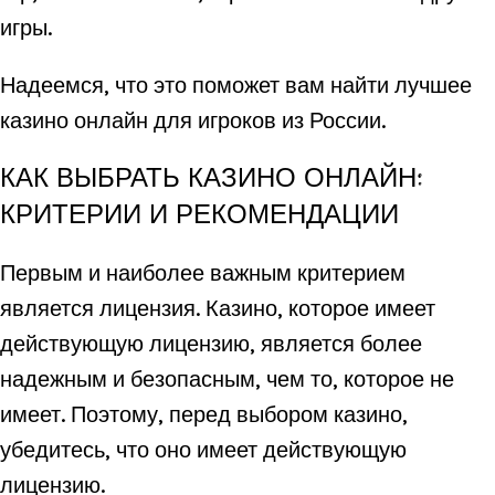
игры.
Надеемся, что это поможет вам найти лучшее
казино онлайн для игроков из России.
КАК ВЫБРАТЬ КАЗИНО ОНЛАЙН:
КРИТЕРИИ И РЕКОМЕНДАЦИИ
Первым и наиболее важным критерием
является лицензия. Казино, которое имеет
действующую лицензию, является более
надежным и безопасным, чем то, которое не
имеет. Поэтому, перед выбором казино,
убедитесь, что оно имеет действующую
лицензию.