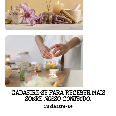
FLORAL DE BACH PERSONALIZADO
Responda as perguntas e receba o seu
floral em casa.
Resultado na hora!
Conheça mais e faça sua Pesquisa
CADASTRE-SE PARA RECEBER MAIS
LOJA
SOBRE NOSSO CONTEÚDO.
Cadastre-se
Conheça nossa loja