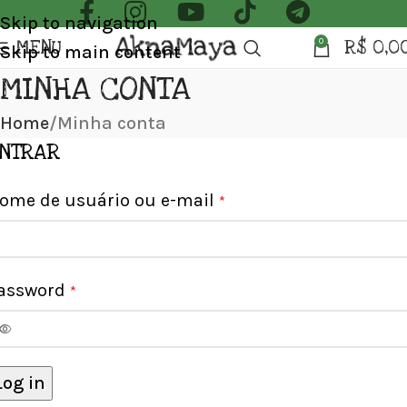
Skip to navigation
MENU
R$
0,0
0
Skip to main content
MINHA CONTA
Home
Minha conta
NTRAR
ome de usuário ou e-mail
*
assword
*
Log in