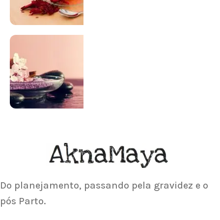
SUPLEMENTAÇÃO
Para antes e depois de engravidar
Saiba Mais
ACUPUNTURA
Acupuntura focada para Fertilidade e
Gravidez
Saiba Mais
Do planejamento, passando pela gravidez e o
pós Parto.