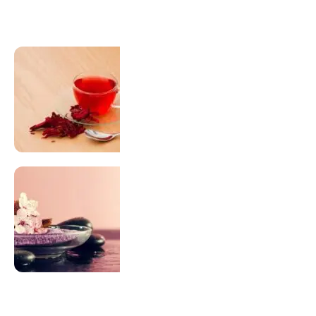
Visitar Loja
SUPLEMENTAÇÃO
Para antes e depois de engravidar
Saiba Mais
ACUPUNTURA