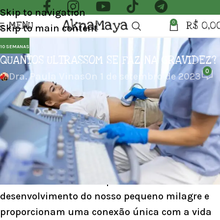
Skip to navigation
MENU
R$
0,0
0
Skip to main content
10 SEMANAS
QUANTOS ULTRASSOM SE FAZ NA GRAVIDEZ?
0
Dra. Paula Vinas
On 1 de setembro de 2023
QUANTOS ULTRASSOM SE FAZ NA GRAVIDEZ?
A gravidez é um período repleto de momentos
especiais, desde o teste positivo até o dia do
nascimento do bebê. Ao longo dessa jornada
incrível, os ultrassons desempenham um papel
fundamental. Eles nos permitem ver o
desenvolvimento do nosso pequeno milagre e
proporcionam uma conexão única com a vida