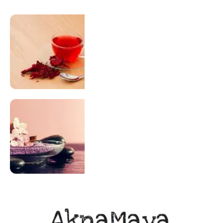
SUPLEMENTAÇÃO
Para antes e depois de engravidar
Saiba Mais
ACUPUNTURA
Acupuntura focada para Fertilidade e