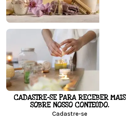
FLORAL DE BACH PERSONALIZADO
Responda as perguntas e receba o seu
floral em casa.
Resultado na hora!
Conheça mais e faça sua Pesquisa
CADASTRE-SE PARA RECEBER MAIS
LOJA
SOBRE NOSSO CONTEÚDO.
Cadastre-se
Conheça nossa loja
Visitar Loja