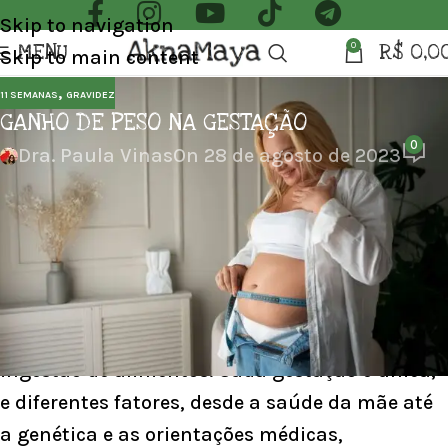
Skip to navigation
MENU
R$
0,0
0
Skip to main content
,
11 SEMANAS
GRAVIDEZ
GANHO DE PESO NA GESTAÇÃO
0
Dra. Paula Vinas
On 28 de agosto de 2023
GANHO DE PESO NA GESTAÇÃO
Embora seja comum ouvir histórias de “comer
por dois” durante a gravidez, a abordagem
para o ganho de peso é mais matizada e
crucial do que a simples duplicação da
ingestão de alimentos. Cada gestação é única,
e diferentes fatores, desde a saúde da mãe até
a genética e as orientações médicas,