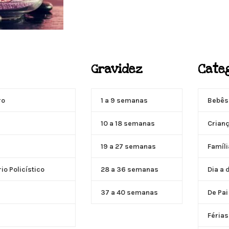
ACUPUNTURA
Gravidez
Cate
Acupuntura focada para Fertilidade e Gravidez
Saiba Mais
ro
1 a 9 semanas
Bebês
10 a 18 semanas
Crian
19 a 27 semanas
Famíli
o Policístico
28 a 36 semanas
Dia a 
37 a 40 semanas
De Pai
Férias