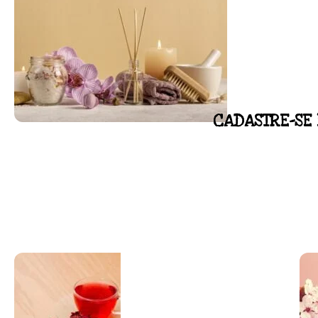
CADASTRE-SE 
FLORAL DE BACH PERSO
Responda as perguntas e receba o seu flora
Resultado na hora!
Conheça mais e faça sua Pesquisa