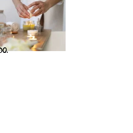
DO.
JA
ça nossa loja
ar Loja