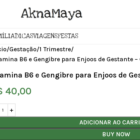
MÍLIA
DICAS
VIAGENS
FESTAS
cio
Gestação
1 Trimestre
amina B6 e Gengibre para Enjoos de Gestante –
tamina B6 e Gengibre para Enjoos de Ge
$
40,00
ADICIONAR AO CARR
BUY NOW