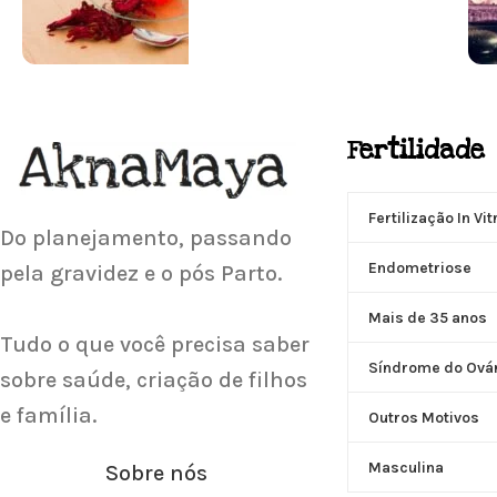
SUPLEMENTAÇÃO
Fertilidade
Para antes e depois de engravidar
Saiba Mais
Fertilização In Vit
Do planejamento, passando
Endometriose
pela gravidez e o pós Parto.
Mais de 35 anos
Tudo o que você precisa saber
Síndrome do Ovári
sobre saúde, criação de filhos
e família.
Outros Motivos
Masculina
Sobre nós