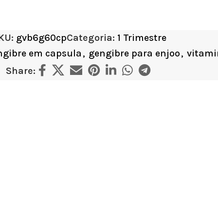
KU:
gvb6g60cp
Categoria:
1 Trimestre
ngibre em capsula
,
gengibre para enjoo
,
vitami
Share: