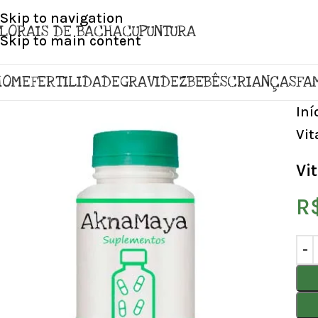
Skip to navigation
FLORAIS DE BACH
ACUPUNTURA
Skip to main content
HOME
FERTILIDADE
GRAVIDEZ
BEBÊS
CRIANÇAS
FA
Iní
Vit
Vi
R