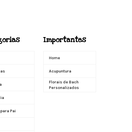
gorias
Importantes
Home
ças
Acupuntura
Florais de Bach
a
Personalizados
dia
 para Pai