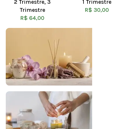
2 Trimestre
,
3
1 Trimestre
Trimestre
R$
30,00
R$
64,00
FLORAL DE BACH PERSONALIZADO
Responda as perguntas e receba o seu
floral em casa.
Resultado na hora!