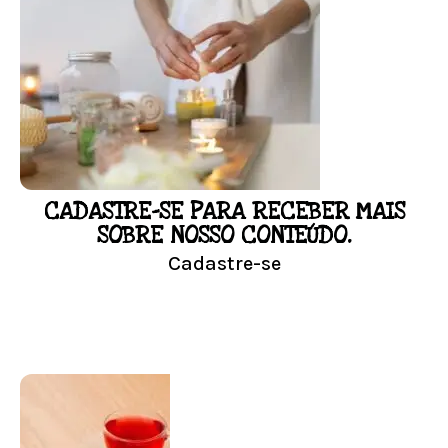
FLORAL DE BACH PERSONALIZADO
Responda as perguntas e receba o seu
floral em casa.
Resultado na hora!
Conheça mais e faça sua Pesquisa
CADASTRE-SE PARA RECEBER MAIS
LOJA
SOBRE NOSSO CONTEÚDO.
Cadastre-se
Conheça nossa loja
Visitar Loja