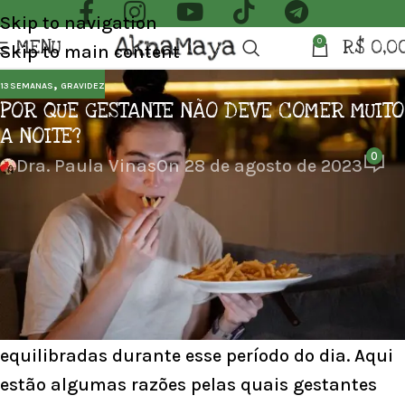
Skip to navigation
MENU
R$
0,0
0
Skip to main content
,
13 SEMANAS
GRAVIDEZ
POR QUE GESTANTE NÃO DEVE COMER MUITO
A NOITE?
0
Dra. Paula Vinas
On 28 de agosto de 2023
POR QUE GESTANTE NÃO DEVE COMER MUITO A
NOITE?
Existem algumas razões pelas quais muitos
profissionais de saúde aconselham as
gestantes a optar por refeições mais leves e
equilibradas durante esse período do dia. Aqui
estão algumas razões pelas quais gestantes