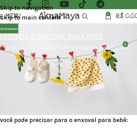
Skip to navigation
MENU
R$
0,0
0
Skip to main content
18 SEMANAS
FAZENDO O ENXOVAL PARA BEBÊ
0
Dra. Paula Vinas
On 29 de março de 2023
MONTAR O ENXOVAL PARA BEBÊ PODE SER
UMA TAREFA EMOCIONANTE E
DESAFIADORA.
Aqui está uma lista de itens essenciais que
você pode precisar para o enxoval para bebê: