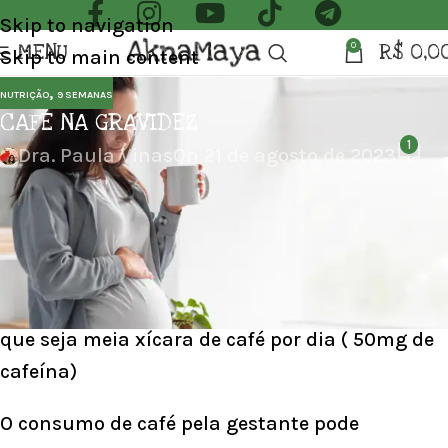
Skip to navigation
MENU
R$
0,0
0
Skip to main content
,
NUTRIÇÃO
9 SEMANAS
CAFÉ NA GRAVIDEZ
1
Dra. Paula Vinas
On 21 de agosto de 2023
CAFÉ NA GRAVIDEZ – PODE TOMAR CAFÉ NA
GRAVIDEZ?
O consumo de café
não é recomendado para
gestantes
. Se a gestante for fazer uso de café,
que seja meia xícara de café por dia ( 50mg de
cafeína)
O consumo de café pela gestante pode