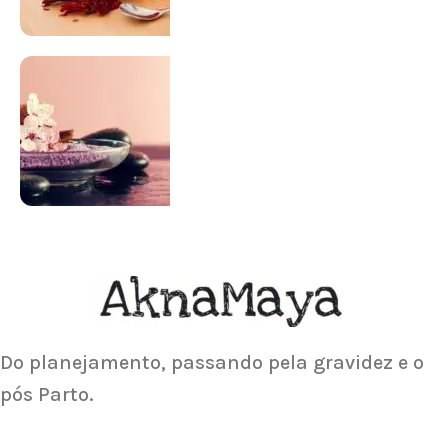
SUPLEMENTAÇÃO
Para antes e depois de engravidar
Saiba Mais
ACUPUNTURA
Acupuntura focada para Fertilidade e
Gravidez
Saiba Mais
Do planejamento, passando pela gravidez e o
pós Parto.