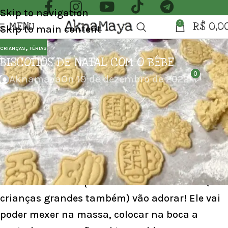
Skip to navigation
MENU
R$
0,0
0
Skip to main content
,
CRIANÇAS
FÉRIAS
BISCOITOS DE NATAL COM O BÊBE
0
Aknamaya
On 19 de dezembro de 2022
Atividades Natalinas com o Bêbe!
Está procurando atividades para fazer com seu
bebê nesse natal? Que tal vocês prepararem
deliciosos biscoitos de natal?
É uma atividade que com certeza seu bebê (e
crianças grandes também) vão adorar! Ele vai
poder mexer na massa, colocar na boca a