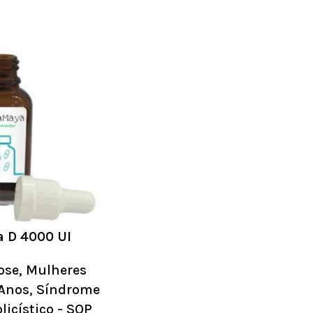
a D 4000 UI
ose
,
Mulheres
 Anos
,
Síndrome
licístico - SOP