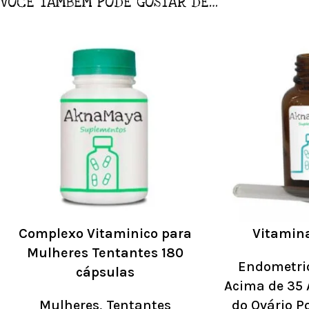
VOCÊ TAMBÉM PODE GOSTAR DE…
Complexo Vitaminico para
Vitamin
Mulheres Tentantes 180
Endometri
cápsulas
Acima de 35
Mulheres
,
Tentantes
do Ovário Po