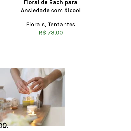
Floral de Bach para
Floral
Ansiedade com álcool
Ansieda
Florais
,
Tentantes
Flora
R$
73,00
DO.