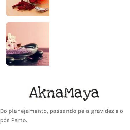
SUPLEMENTAÇÃO
Para antes e depois de engravidar
Saiba Mais
ACUPUNTURA
Acupuntura focada para Fertilidade e
Gravidez
Saiba Mais
Do planejamento, passando pela gravidez e o
pós Parto.