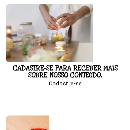
FLORAL DE BACH PERSONALIZADO
Responda as perguntas e receba o seu
floral em casa.
Resultado na hora!
Conheça mais e faça sua Pesquisa
CADASTRE-SE PARA RECEBER MAIS
LOJA
SOBRE NOSSO CONTEÚDO.
Cadastre-se
Conheça nossa loja
Visitar Loja