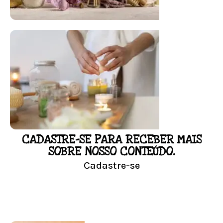
FLORAL DE BACH PERSONALIZADO
Responda as perguntas e receba o seu
floral em casa.
Resultado na hora!
Conheça mais e faça sua Pesquisa
CADASTRE-SE PARA RECEBER MAIS
LOJA
SOBRE NOSSO CONTEÚDO.
Cadastre-se
Conheça nossa loja
Visitar Loja