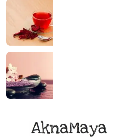
SUPLEMENTAÇÃO
Para antes e depois de engravidar
Saiba Mais
ACUPUNTURA
Acupuntura focada para Fertilidade e
Gravidez