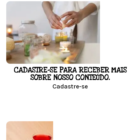
FLORAL DE BACH PERSONALIZADO
Responda as perguntas e receba o seu
floral em casa.
Resultado na hora!
Conheça mais e faça sua Pesquisa
CADASTRE-SE PARA RECEBER MAIS
LOJA
SOBRE NOSSO CONTEÚDO.
Cadastre-se
Conheça nossa loja
Visitar Loja