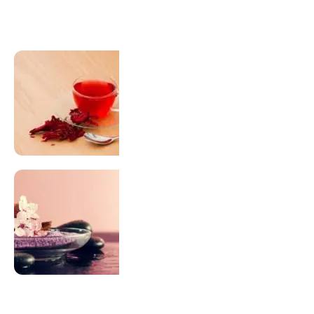
Visitar Loja
SUPLEMENTAÇÃO
Para antes e depois de engravidar
Saiba Mais
ACUPUNTURA