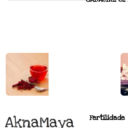
FLORAL DE BACH PERSO
Responda as perguntas e receba o seu flora
Resultado na hora!
Conheça mais e faça sua Pesquisa
SUPLEMENTAÇÃO
Fertilidade
Para antes e depois de engravidar