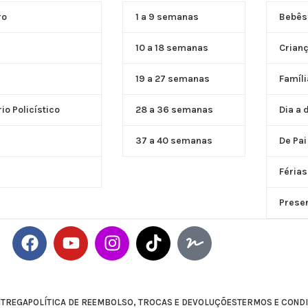
Saiba Mais
ro
1 a 9 semanas
Bebês
10 a 18 semanas
Crian
19 a 27 semanas
Famíli
o Policístico
28 a 36 semanas
Dia a 
37 a 40 semanas
De Pai
Férias
Prese
NTREGA
POLÍTICA DE REEMBOLSO, TROCAS E DEVOLUÇÕES
TERMOS E COND