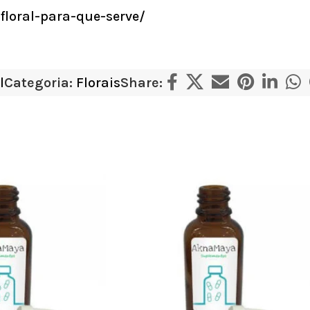
floral-para-que-serve/
l
Categoria:
Florais
Share: