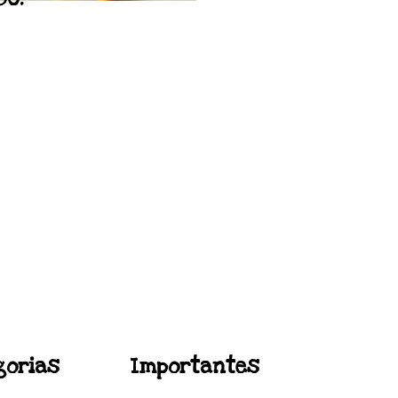
JA
ça nossa loja
ar Loja
gorias
Importantes