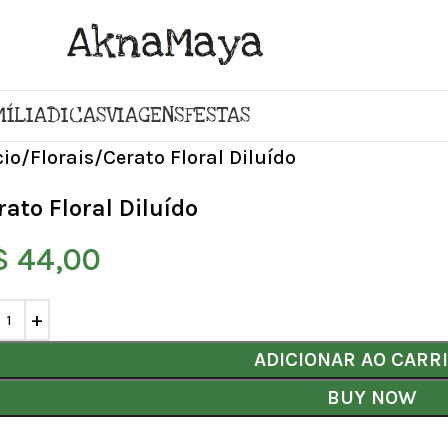
MÍLIA
DICAS
VIAGENS
FESTAS
cio
Florais
Cerato Floral Diluído
rato Floral Diluído
$
44,00
ADICIONAR AO CARR
BUY NOW