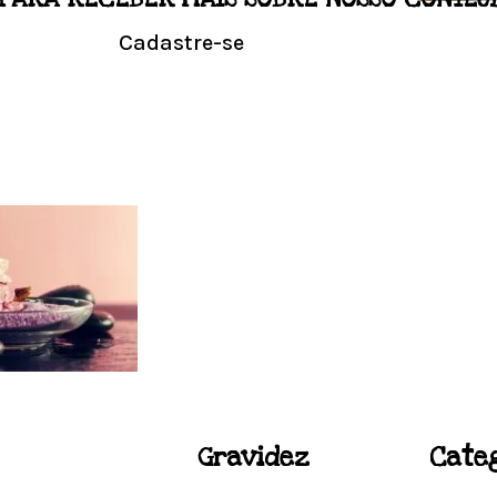
LO
Cadastre-se
NALIZADO
Conhe
l em casa.
Visit
ACUPUNTURA
Gravidez
Cate
Acupuntura focada para Fertilidade e Gravidez