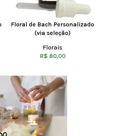
o
Floral de Bach Personalizado
Floral de 
(via seleção)
Não Alcool
Florais
R$
80,00
DO.