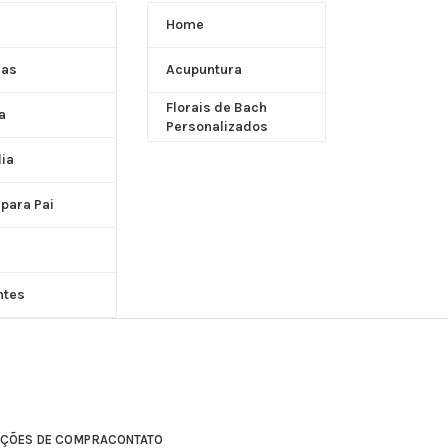
Home
ças
Acupuntura
Florais de Bach
a
Personalizados
dia
 para Pai
ntes
IÇÕES DE COMPRA
CONTATO