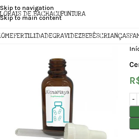
Skip to navigation
FLORAIS DE BACH
ACUPUNTURA
Skip to main content
HOME
FERTILIDADE
GRAVIDEZ
BEBÊS
CRIANÇAS
FA
Iní
Ce
R