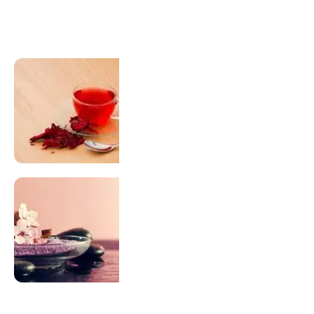
Visitar Loja
SUPLEMENTAÇÃO
Para antes e depois de engravidar
Saiba Mais
ACUPUNTURA