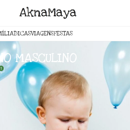
MÍLIA
DICAS
VIAGENS
FESTAS
NO MASCULINO
1
EMAS PARA FESTA 1 ANO MASCULINO
s é uma parte essencial da infância, e não há 
ma perfeito para a festa de aniversário do seu
e. Há um universo de possibilidades esperando
e aniversário infantil que encantarão tanto o