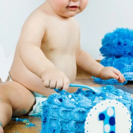
rados por anos a fio. Prepare-se para embarca
 imaginação. Seja qual for o tema que você escolh
a de alegria.
ULINO
niversário de 1 ano com o tema circo! Prepare-
ersão circense. A festa circo é um convite para 
arismos de risadas, truques de felicidade e um
petáculo e carinho, onde a alegria é o verdade