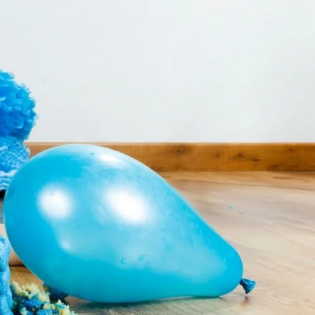
r em uma jornada repleta de
er, saiba que ele é o pano de
se para um dia mágico repleto de
celebrar o primeiro grande capítulo
a dose generosa de encanto sob a
iro show em destaque!
Decoração: