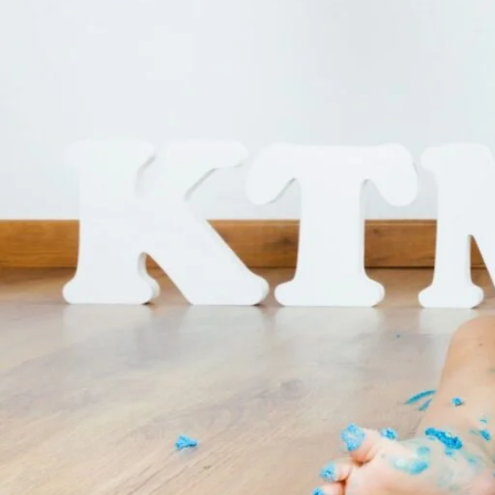
criando momentos inesquecíveis que serão lemb
criatividade e diversão, onde o único limite é a
fundo perfeito para uma celebração única e chei
FESTA CIRCO – TEMAS PARA FESTA 1 ANO MASC
Dê as boas-vindas ao espetáculo encantado do a
cores vibrantes, alegria contagiante e muita div
da vida do nosso pequeno(a) artista, com malab
tenda do circo. Uma comemoração repleta de es
Dani Vinas Fotografia: Tum Tum Fotografia