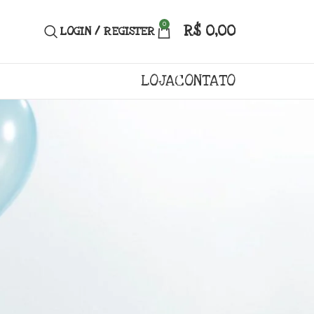
0
R$
0,00
LOGIN / REGISTER
LOJA
CONTATO
momento mais especial para fazer
 pequeno é uma oportunidade
 para serem descobertas. Neste
s pequenos quanto os adultos,