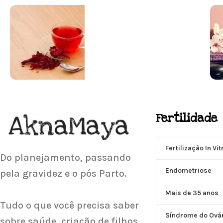
Conheça mais e faça sua Pesquisa
SUPLEMENTAÇÃO
Fertilidade
Para antes e depois de engravidar
Saiba Mais
Fertilização In Vit
Do planejamento, passando
Endometriose
pela gravidez e o pós Parto.
Mais de 35 anos
Tudo o que você precisa saber
Síndrome do Ovári
sobre saúde, criação de filhos