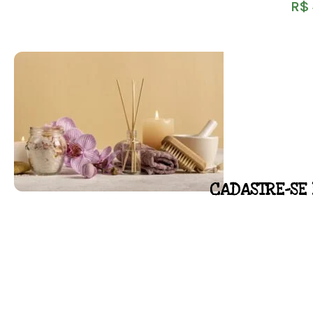
R$
CADASTRE-SE 
FLORAL DE BACH PERSO
Responda as perguntas e receba o seu flora
Resultado na hora!