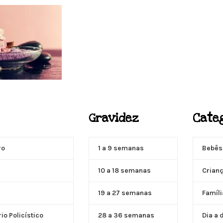
ACUPUNTURA
Gravidez
Cate
Acupuntura focada para Fertilidade e Gravidez
Saiba Mais
ro
1 a 9 semanas
Bebês
10 a 18 semanas
Crian
19 a 27 semanas
Famíli
o Policístico
28 a 36 semanas
Dia a 