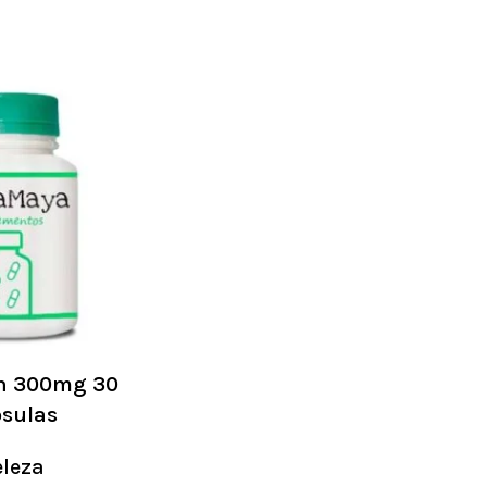
in 300mg 30
sulas
eleza