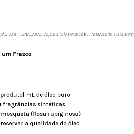
ÇÃO ADICIONAL
AVALIAÇÕES (0)
ADVERTÊNCIA
IMAGENS ILUSTRAT
m um Frasco
produto] mL de óleo puro
u fragrâncias sintéticas
 mosqueta (Rosa rubiginosa)
eservar a qualidade do óleo