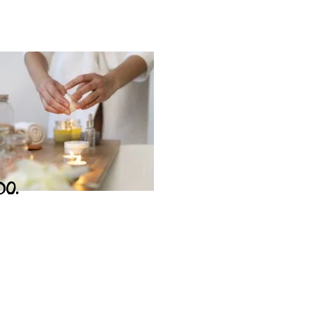
DO.
JA
ça nossa loja
ar Loja