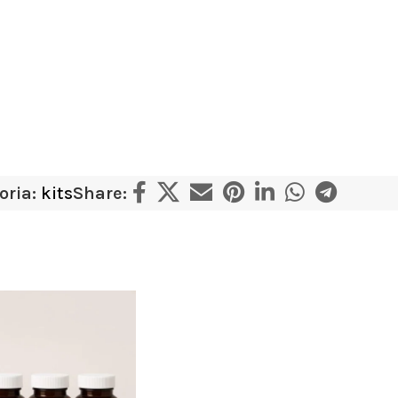
oria:
kits
Share: