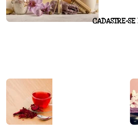
CADASTRE-SE 
FLORAL DE BACH PERSO
Responda as perguntas e receba o seu flora
Resultado na hora!
Conheça mais e faça sua Pesquisa