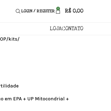
0
R$
0,00
LOGIN / REGISTER
LOJA
CONTATO
SOP
kits
tilidade
co em EPA + UP Mitocondrial +