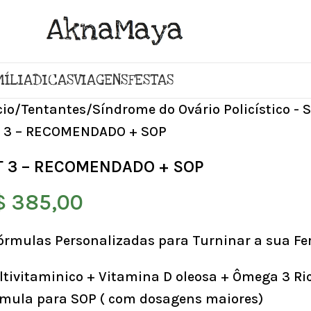
MÍLIA
DICAS
VIAGENS
FESTAS
cio
Tentantes
Síndrome do Ovário Policístico - 
T 3 – RECOMENDADO + SOP
T 3 – RECOMENDADO + SOP
$
385,00
órmulas Personalizadas para Turninar a sua Fer
tivitaminico + Vitamina D oleosa + Ômega 3 Ri
rmula para SOP ( com dosagens maiores)