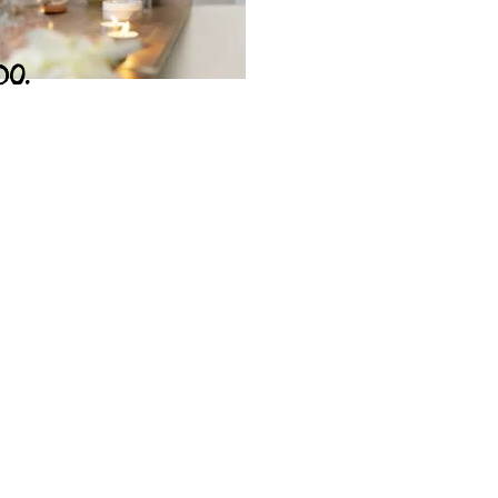
DO.
JA
ça nossa loja
ar Loja