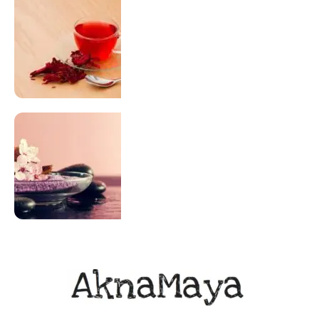
SUPLEMENTAÇÃO
Para antes e depois de engravidar
Saiba Mais
ACUPUNTURA
Acupuntura focada para Fertilidade e
Gravidez