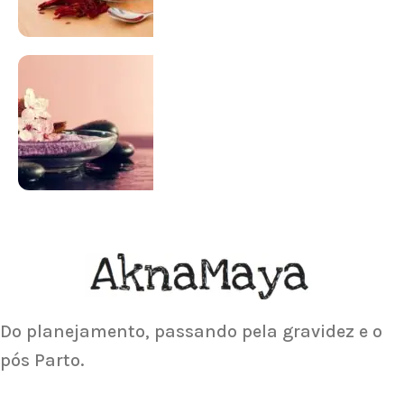
SUPLEMENTAÇÃO
Para antes e depois de engravidar
Saiba Mais
ACUPUNTURA
Acupuntura focada para Fertilidade e
Gravidez
Saiba Mais
Do planejamento, passando pela gravidez e o
pós Parto.