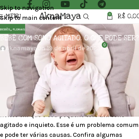
Skip to navigation
MENU
R$
0,0
0
Skip to main content
,
BEBÊS
FLORAIS
BEBÊ COM SONO AGITADO. O QUE PODE SER?
0
Aknamaya
On 19 de abril de 2023
BEBÊ COM SONO AGITADO. O QUE PODE SER?
O sono dos bebês é fundamental para o seu
desenvolvimento saudável e para o bem-estar
da família como um todo. Se você é pai ou mãe
de um bebê, provavelmente já passou por
noites em que o seu pequeno teve um sono
agitado e inquieto. Esse é um problema comum
e pode ter várias causas. Confira algumas