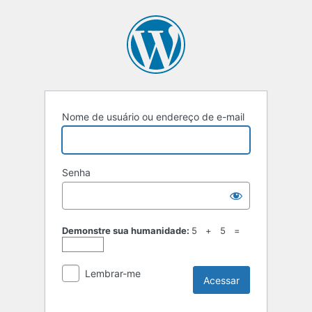
Acessar
Nome de usuário ou endereço de e-mail
Senha
Demonstre sua humanidade:
5 + 5 =
Lembrar-me